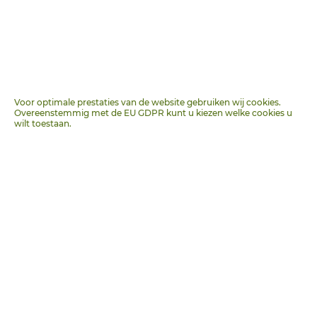
in
+ Veld toevoegen
Voor optimale prestaties van de website gebruiken wij cookies.
Overeenstemmig met de EU GDPR kunt u kiezen welke cookies u
wilt toestaan.
MEDIUM
DATUM
Zoekveld