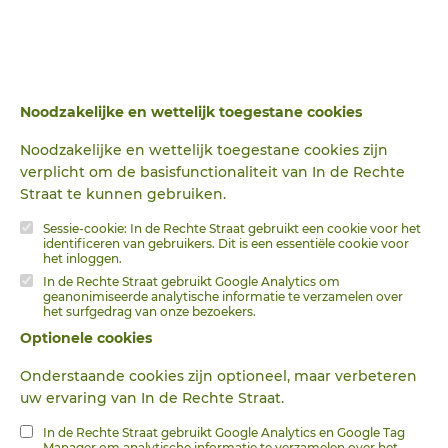
In de Rechte Straat
BRONNEN
Insluiten
IRS magazine, tot 2016 verschenen onder de titel In de
Rechte Straat, is een uitgave van de stichting In de
Rechte Straat (IRS), een protestantse, interkerkelijke
Noodzakelijke en wettelijk toegestane cookies
stichting die evangeliseert onder rooms-katholieke
gelovigen. Het eerste nummer van In de Rechte Straat
Noodzakelijke en wettelijk toegestane cookies zijn
verscheen in het voorjaar van 1958. Aanvankelijk was het
WISSEN
verplicht om de basisfunctionaliteit van In de Rechte
blad bedoeld als een contactorgaan voor tot het
Straat te kunnen gebruiken.
protestantisme overgegane rooms- katholieken. De
stichting In de Rechte Straat werd pas in 1960 opgericht.
Sessie-cookie: In de Rechte Straat gebruikt een cookie voor het
Tegenwoordig lijkt het blad primair een informatieve
identificeren van gebruikers. Dit is een essentiële cookie voor
het inloggen.
functie te hebben. De eerste jaren van haar verschijnen
In de Rechte Straat gebruikt Google Analytics om
was In de Rechte Straat een maandblad, momenteel
geanonimiseerde analytische informatie te verzamelen over
verschijnt het vier keer per jaar.
het surfgedrag van onze bezoekers.
Optionele cookies
Wat is opgenomen in Digibron?
Onderstaande cookies zijn optioneel, maar verbeteren
De jaargangen 1958 t/m 1997 en 1999 t/m 2018 zijn
uw ervaring van In de Rechte Straat.
opgenomen in Digibron. Van jaargang 1 (1958) ontbreekt
het eerste nummer.
In de Rechte Straat gebruikt Google Analytics en Google Tag
Manager om analytische informatie te verzamelen over het