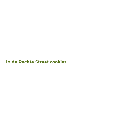
Uitgebreid zoeken
In de Rechte Straat cookies
Sluiten
STANDAARD OPERATOR
ZOEKWOORDEN